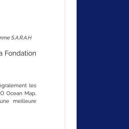
amme S.A.R.A.H
a Fondation 
égralement les 
BCO Ocean Map, 
ne meilleure 