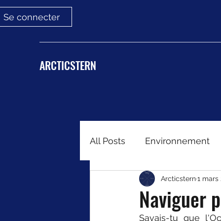
Se connecter
ARCTICSTERN
All Posts
Environnement
Arcticstern
1 mars
Naviguer 
Savais-tu que l'O