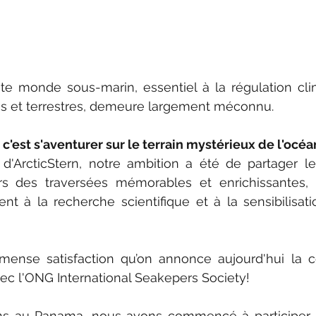
ste monde sous-marin, essentiel à la régulation cli
s et terrestres, demeure largement méconnu.
 c'est s'aventurer sur le terrain mystérieux de l'océa
d'ArcticStern, notre ambition a été de partager l
ers des traversées mémorables et enrichissantes, 
nt à la recherche scientifique et à la sensibilisati
ense satisfaction qu’on annonce aujourd'hui la co
vec l'ONG International Seakepers Society!
ns au Panama, nous avons commencé à participer à