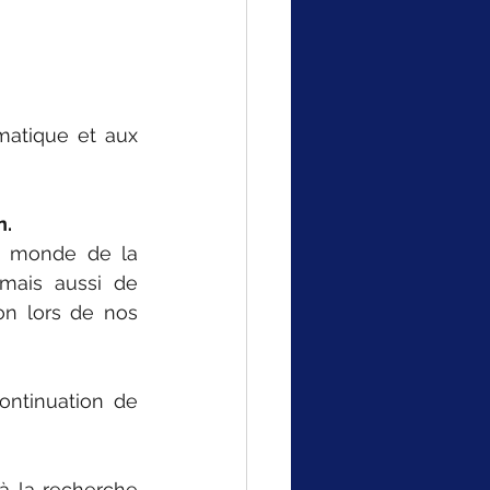
matique et aux 
n.
e monde de la 
mais aussi de 
on lors de nos 
ntinuation de 
 la recherche 