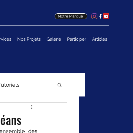
Notre Marque
rvices
Nos Projets
Galerie
Participer
Articles
Tutoriels
céans
'ensemble des 