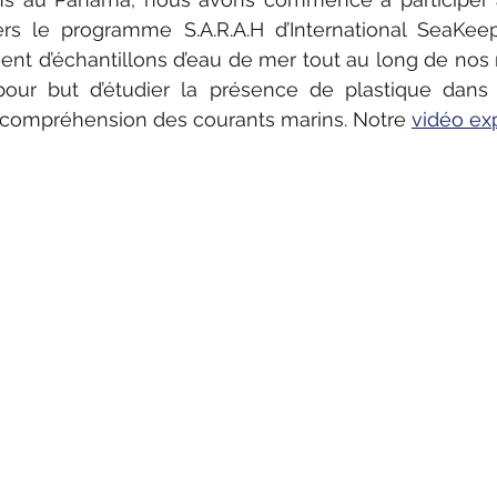
vers le programme S.A.R.A.H d’International SeaKeep
ent d’échantillons d’eau de mer tout au long de nos n
our but d’étudier la présence de plastique dans 
e compréhension des courants marins. Notre 
vidéo exp