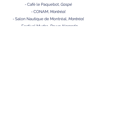
- Café le Paquebot,
Gaspé
- CONAM,
Montréal
- Salon Nautique de Montréal,
Montréal
- Festival Mudra,
Rouyn-Noranda
- Restaurant Les Araynes,
Îles de la Madeleine
Et bien plus!