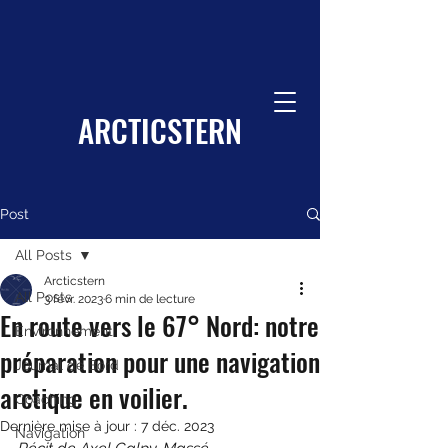
ARCTICSTERN
Post
All Posts
Arcticstern
All Posts
3 févr. 2023
6 min de lecture
En route vers le 67° Nord: notre
Environnement
préparation pour une navigation
Journal de Bord
arctique en voilier.
Coaching
Dernière mise à jour :
7 déc. 2023
Navigation