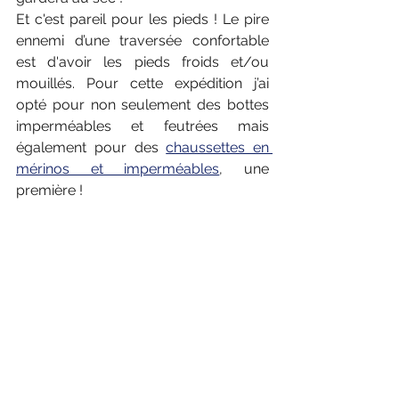
Et c'est pareil pour les pieds ! Le pire 
ennemi d’une traversée confortable 
est d'avoir les pieds froids et/ou 
mouillés. Pour cette expédition j’ai 
opté pour non seulement des bottes 
imperméables et feutrées mais 
également pour des 
chaussettes en 
mérinos et imperméables
, une 
première !
Je me souviens d'une traversée 
réalisée à bord d'un Volvo 60 entre les 
Bermudes et Antigua en Novembre. Il 
faisait relativement chaud mais par 
contre nous avons eu de la pluie 
durants plusieurs jours d'affilé, et sur 
ces bateaux oubliez le pilote 