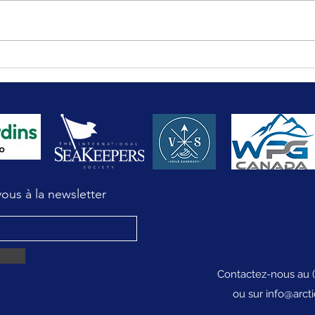
Osez partir au large : la
Navig
préparation d’une première
Grand
traversée
Avant
us à la newsletter
Contactez-nous au 
ou sur
info@arct