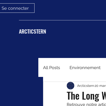
Se connecter
ARCTICSTERN
All Posts
Environnement
Arcticstern
20 mar
The Long W
Retrouve notre artic