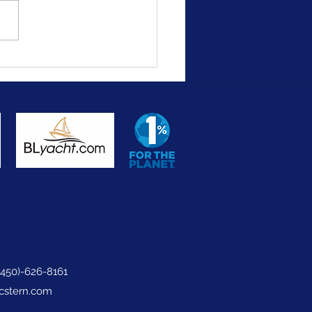
uer Sans Instruments: Les
s Navigateurs Polynésiens
 Le Sextant
(450)-626-8161
icstern.com