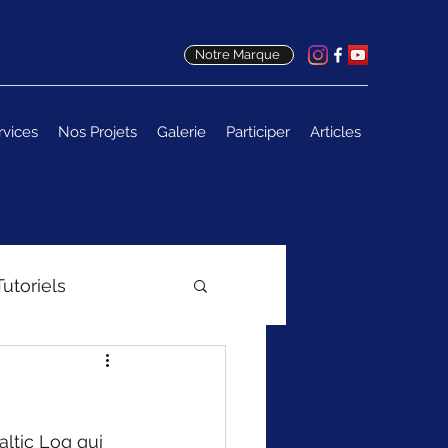
Notre Marque
rvices
Nos Projets
Galerie
Participer
Articles
Tutoriels
altic Log qui 