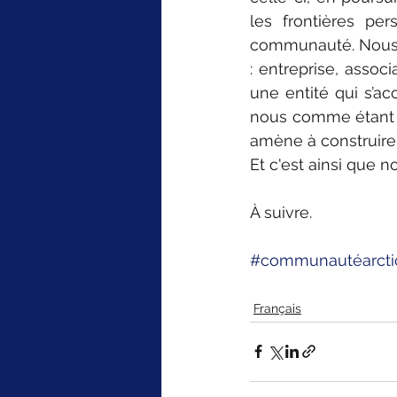
les frontières per
communauté. Nous vo
: entreprise, associ
une entité qui s’ac
nous comme étant la
amène à construire
Et c'est ainsi que 
À suivre.
#communautéarcti
Français