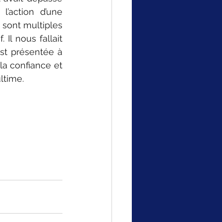
l’action d’une 
sont multiples 
Il nous fallait 
st présentée à 
a confiance et 
ltime.