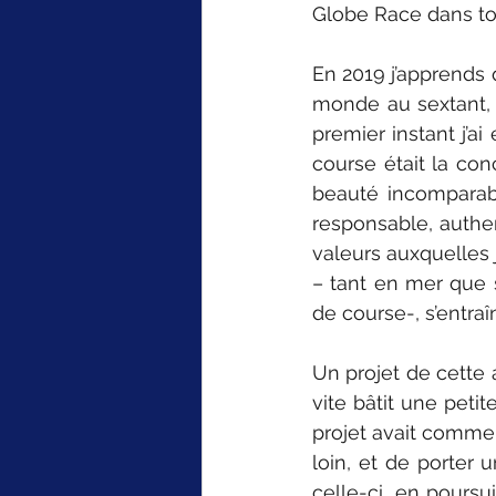
Globe Race dans to
En 2019 j’apprends 
monde au sextant, 
premier instant j’ai
course était la conc
beauté incomparabl
responsable, authe
valeurs auxquelles 
– tant en mer que s
de course-, s’entraî
Un projet de cette 
vite bâtit une peti
projet avait commen
loin, et de porter 
celle-ci, en poursu