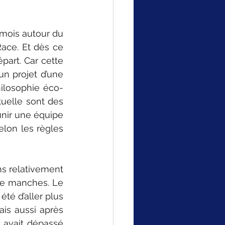
mois autour du 
ace. Et dès ce 
part. Car cette 
un projet d’une 
ilosophie éco-
uelle sont des 
unir une équipe 
lon les règles 
s relativement 
de manches. Le 
é d’aller plus 
is aussi après 
 avait dépassé 