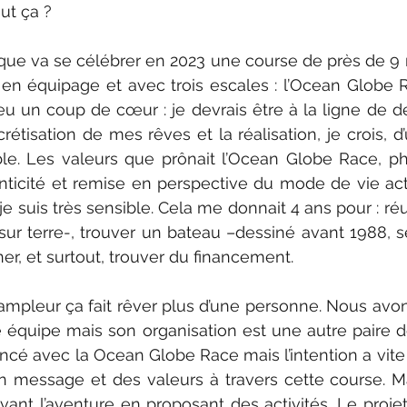
ut ça ?
que va se célébrer en 2023 une course de près de 9 
en équipage et avec trois escales : l’Ocean Globe R
 eu un coup de cœur : je devrais être à la ligne de dé
rétisation de mes rêves et la réalisation, je crois, d’
e. Les valeurs que prônait l’Ocean Globe Race, ph
nticité et remise en perspective du mode de vie act
je suis très sensible. Cela me donnait 4 ans pour : ré
ur terre-, trouver un bateau –dessiné avant 1988, se
ner, et surtout, trouver du financement. 
ampleur ça fait rêver plus d’une personne. Nous avon
te équipe mais son organisation est une autre paire 
cé avec la Ocean Globe Race mais l’intention a vite ét
un message et des valeurs à travers cette course. Ma
ivant l’aventure en proposant des activités. Le projet