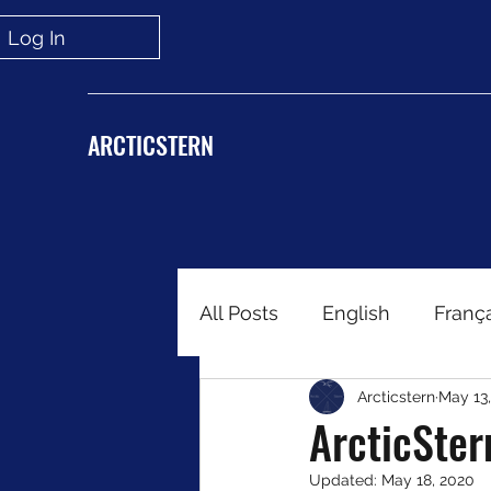
Log In
ARCTICSTERN
All Posts
English
Franç
Arcticstern
May 13
ArcticStern
Updated:
May 18, 2020