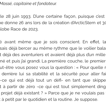
Massé, capitaine et fondateur.
 28 juin 1993. D’une certaine façon, puisque c’est
e donne 26 ans lors de la création d’ArcticStern et 30
Globe Race de 2023. 
é avant même que je sois conscient. En effet, la
sais déjà bercer au même rythme que le voilier bala
 déjà des aventuriers et avaient déjà plus d’un mille
 né et puis j’ai grandi. La première couche, le premier 
t-être vous posez vous la question : « Pour quelle r
t derrière lui sa stabilité et la sécurité pour aller f
ce qui est déjà tout un défi- en tant que skipper
t à partir de zéro -ce qui est tout simplement ding
projet déjà existant ? » P
arce que je ne voulais pas 
t à petit par le quotidien et la routine. Je suppose.