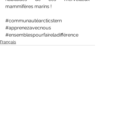
mammifères marins !
#communautéarcticstern
#apprenezavecnous
#ensemblespourfaireladifférence
Français
See All
Recent Posts