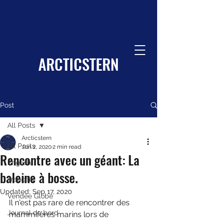
ARCTICSTERN
Post
All Posts
Arcticstern
All Posts
Jun 2, 2020
2 min read
Rencontre avec un géant: La
English
baleine à bosse.
Français
Updated:
Sep 17, 2020
Vendée Globe
Il n'est pas rare de rencontrer des 
Journal de bord
mammifères marins lors de 