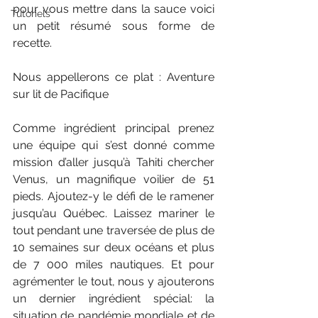
pour vous mettre dans la sauce voici 
Tutoriels
un petit résumé sous forme de 
recette. 
Nous appellerons ce plat : Aventure 
sur lit de Pacifique
Comme ingrédient principal prenez 
une équipe qui s’est donné comme 
mission d’aller jusqu’à Tahiti chercher 
Venus, un magnifique voilier de 51 
pieds. Ajoutez-y le défi de le ramener 
jusqu’au Québec. Laissez mariner le 
tout pendant une traversée de plus de 
10 semaines sur deux océans et plus 
de 7 000 miles nautiques. Et pour 
agrémenter le tout, nous y ajouterons 
un dernier ingrédient spécial: la 
situation de pandémie mondiale et de 