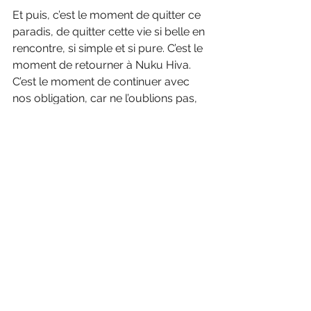
Et puis, c’est le moment de quitter ce 
paradis, de quitter cette vie si belle en 
rencontre, si simple et si pure. C’est le 
moment de retourner à Nuku Hiva. 
C’est le moment de continuer avec 
nos obligation, car ne l’oublions pas, 
c’est avec vous que nous voulons 
partager toutes ces belles 
expériences! Nos obligations sont 
diverses mais relève tout de même 
du devoir, car cette belle Venus 
requiert de l’attention et demande 
beaucoup d’amour, mais surtout car il 
est de notre devoir de vous offrir la 
meilleure expérience à bord!
Venez avec nous, embarquez à bord 
de Venus et découvrez ce monde 