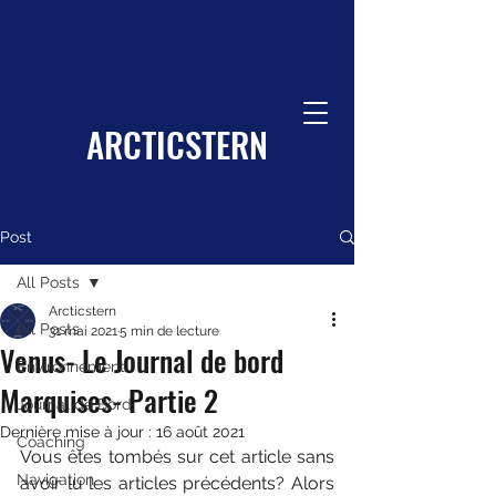
ARCTICSTERN
Post
All Posts
Arcticstern
All Posts
31 mai 2021
5 min de lecture
Venus- Le Journal de bord
Environnement
Marquises- Partie 2
Journal de Bord
Dernière mise à jour :
16 août 2021
Coaching
Vous êtes tombés sur cet article sans 
Navigation
avoir lu les articles précédents? Alors 